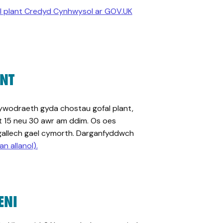
l plant Credyd Cynhwysol ar GOV.UK
NT
ywodraeth gyda chostau gofal plant,
ant 15 neu 30 awr am ddim. Os oes
 gallech gael cymorth. Darganfyddwch
n allanol).
ENI