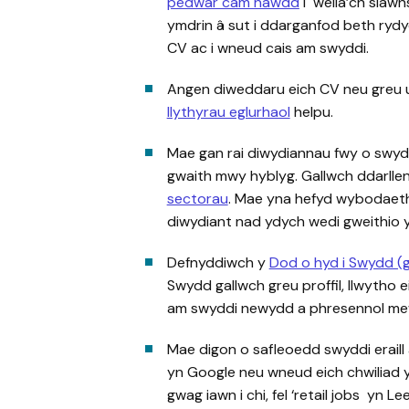
pedwar cam hawdd
i wella’ch siawn
ymdrin â sut i ddarganfod beth rydy
CV ac i wneud cais am swyddi.
Angen diweddaru eich CV neu greu 
llythyrau eglurhaol
helpu.
Mae gan rai diwydiannau fwy o swyddi
gwaith mwy hyblyg. Gallwch ddarllen
sectorau
. Mae yna hefyd wybodaeth
diwydiant nad ydych wedi gweithio y
Defnyddiwch y
Dod o hyd i Swydd (g
Swydd gallwch greu proffil, llwytho
am swyddi newydd a phresennol mewn
Mae digon o safleoedd swyddi eraill a
yn Google neu wneud eich chwiliad y
gwag iawn i chi, fel ‘retail jobs yn Lee