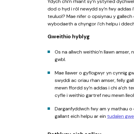
Ydych chi’n rhiant sy’n ystyried dychwe
dod o hyd i rôl newydd sy’n fwy addas i
teuluol? Mae nifer o opsiynau y gallech
wybodaeth a chyngor i’ch helpu i ddech
Gweithio hyblyg
Os na allwch weithio’n llawn amser, 
gwbl.
Mae llawer o gyflogwyr yn cynnig g
swyddi ac oriau rhan amser, felly gal
mewn ffordd sy’n addas i chi a’ch teu
cyfle i weithio gartref neu mewn lleoli
Darganfyddwch fwy am y mathau o dr
gallant eich helpu ar ein
tudalen gwe