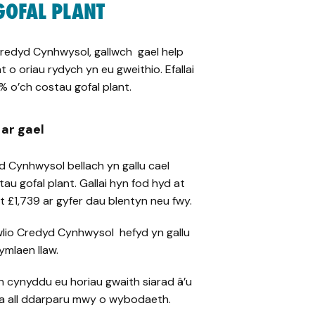
GOFAL PLANT
Credyd Cynhwysol, gallwch gael help
 o oriau rydych yn eu gweithio. Efallai
% o’ch costau gofal plant.
ar gael
d Cynhwysol bellach yn gallu cael
au gofal plant. Gallai hyn fod hyd at
at £1,739 ar gyfer dau blentyn neu fwy.
awlio Credyd Cynhwysol hefyd yn gallu
ymlaen llaw.
u’n cynyddu eu horiau gwaith siarad â’u
a all ddarparu mwy o wybodaeth.