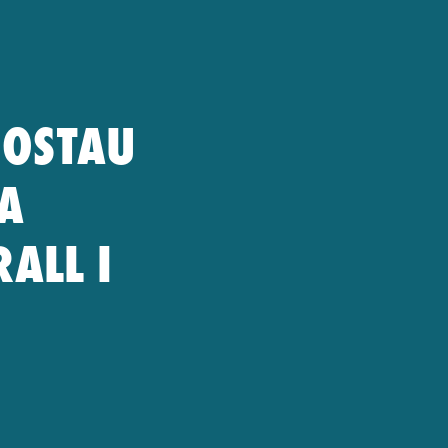
HOSTAU
A
ALL I