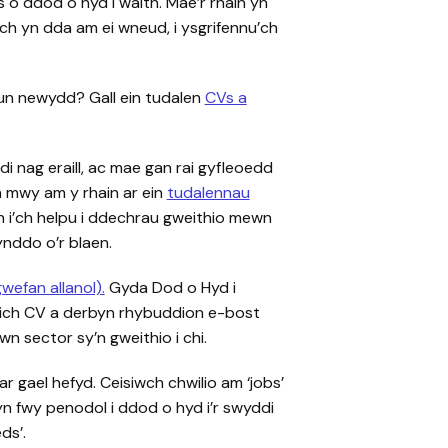
s o ddod o hyd i waith. Mae’r rhain yn
ch yn dda am ei wneud, i ysgrifennu’ch
un newydd? Gall ein tudalen
CVs a
 nag eraill, ac mae gan rai gyfleoedd
 mwy am y rhain ar ein
tudalennau
 i’ch helpu i ddechrau gweithio mewn
nddo o’r blaen.
wefan allanol).
Gyda Dod o Hyd i
 eich CV a derbyn rhybuddion e-bost
 sector sy’n gweithio i chi.
r gael hefyd. Ceisiwch chwilio am ‘jobs’
n fwy penodol i ddod o hyd i’r swyddi
ds’.