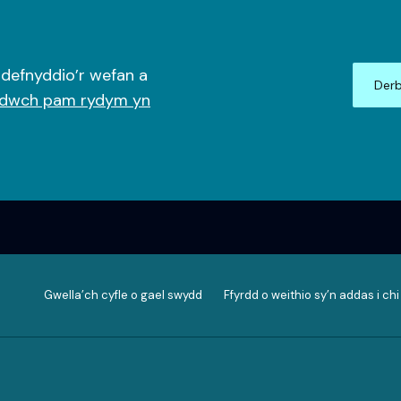
 defnyddio’r wefan a
Derb
ddwch pam rydym yn
Gwella’ch cyfle o gael swydd
Ffyrdd o weithio sy’n addas i chi