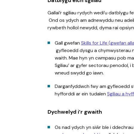
Datblygu eich sgiliau
Gallai’r sgiliau rydych wedi’u datblygu f
Ond os ydych am adnewyddu neu adeiladu
rywbeth hollol newydd, dyma rai opsiyn
Gall gwefan
Skills for Life (gwefan all
gyfleoedd dysgu a chymwysterau ne
waith. Mae hyn yn cwmpasu pob math
Sgiliau’ ar gyfer sectorau penodol, i
wneud swydd go iawn.
Darganfyddwch fwy am gyfleoedd sy’n
hyfforddi ar ein tudalen
Sgiliau a hyf
Dychwelyd i’r gwaith
Os nad ydych yn siŵr ble i ddechrau