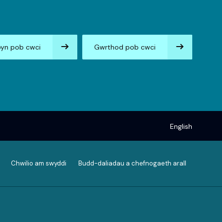
yn pob cwci
Gwrthod pob cwci
English
Chwilio am swyddi
Budd-daliadau a chefnogaeth arall