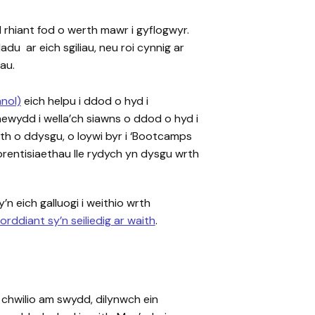
el rhiant fod o werth mawr i gyflogwyr.
 ar eich sgiliau, neu roi cynnig ar
au.
anol)
eich helpu i ddod o hyd i
wydd i wella’ch siawns o ddod o hyd i
 o ddysgu, o loywi byr i ‘Bootcamps
 brentisiaethau lle rydych yn dysgu wrth
 eich galluogi i weithio wrth
forddiant sy’n seiliedig ar waith
.
 chwilio am swydd, dilynwch ein