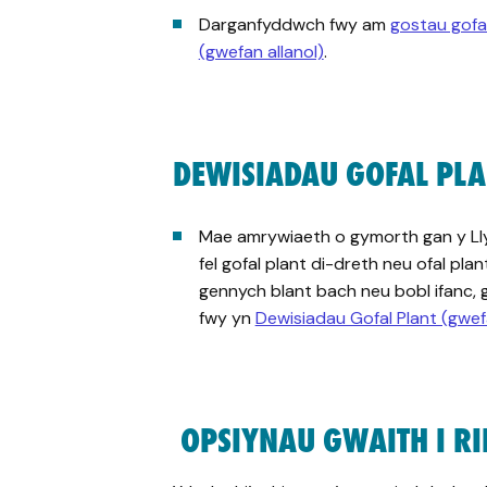
Darganfyddwch fwy am
gostau gofa
(gwefan allanol)
.
DEWISIADAU GOFAL PLA
Mae amrywiaeth o gymorth gan y Ll
fel gofal plant di-dreth neu ofal pl
gennych blant bach neu bobl ifanc,
fwy yn
Dewisiadau Gofal Plant (gwefa
OPSIYNAU GWAITH I RI