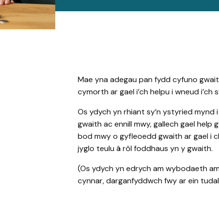
Mae yna adegau pan fydd cyfuno gwaith
cymorth ar gael i’ch helpu i wneud i’ch s
Os ydych yn rhiant sy’n ystyried mynd i
gwaith ac ennill mwy, gallech gael help 
bod mwy o gyfleoedd gwaith ar gael i ch
jyglo teulu â rôl foddhaus yn y gwaith.
(Os ydych yn edrych am wybodaeth am 
cynnar, darganfyddwch fwy ar ein tuda