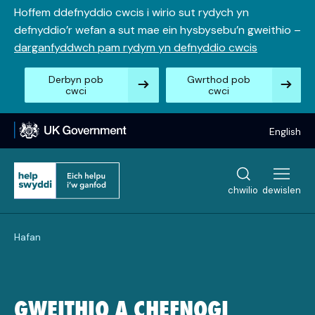
Neidio
Hoffem ddefnyddio cwcis i wirio sut rydych yn
i’r
defnyddio’r wefan a sut mae ein hysbysebu’n gweithio –
cynnwys
darganfyddwch pam rydym yn defnyddio cwcis
Derbyn pob
Gwrthod pob
cwci
cwci
English
chwilio
dewislen
Hafan
GWEITHIO A CHEFNOGI