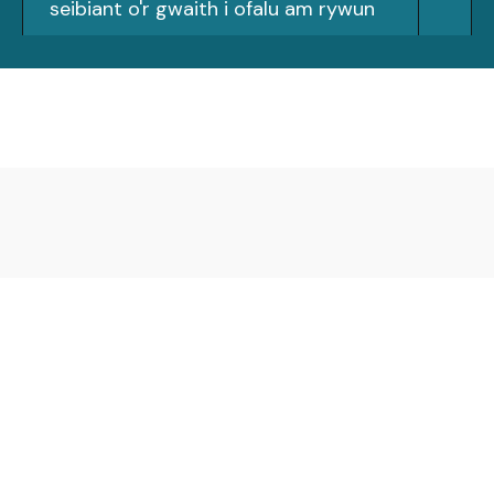
seibiant o'r gwaith i ofalu am rywun