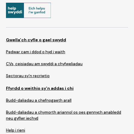
Gwella’ch cyfle o gael swydd
Pedwar cam i ddod o hyd i waith
CVs, ceisiadau am swyddi a chyfweliadau
Sectorau sy’n recriwtio
Ffyrdd o weithio sy’n addas i chi
Budd-daliadau a chefnogaeth arall
Budd-daliadau a chymorth ariannol os oes gennych anabledd
neu gyflwr iechyd
Help i rieni