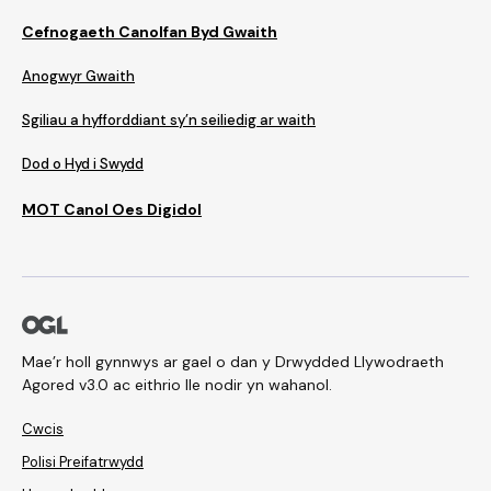
Cefnogaeth Canolfan Byd Gwaith
Anogwyr Gwaith
Sgiliau a hyfforddiant sy’n seiliedig ar waith
Dod o Hyd i Swydd
MOT Canol Oes Digidol
Mae’r holl gynnwys ar gael o dan y Drwydded Llywodraeth
Agored v3.0 ac eithrio lle nodir yn wahanol.
Cwcis
Polisi Preifatrwydd