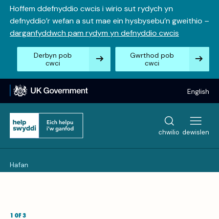
Neidio
Hoffem ddefnyddio cwcis i wirio sut rydych yn
i’r
defnyddio’r wefan a sut mae ein hysbysebu’n gweithio –
cynnwys
darganfyddwch pam rydym yn defnyddio cwcis
Derbyn pob
Gwrthod pob
cwci
cwci
English
chwilio
dewislen
Hafan
1 OF 3