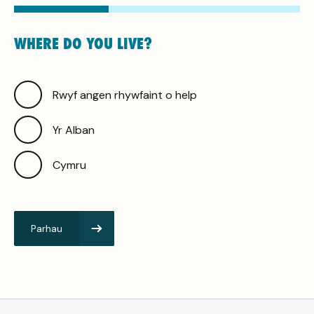
WHERE DO YOU LIVE?
Rwyf angen rhywfaint o help
Yr Alban
Cymru
Parhau
Ewch
i’r
ail
gam